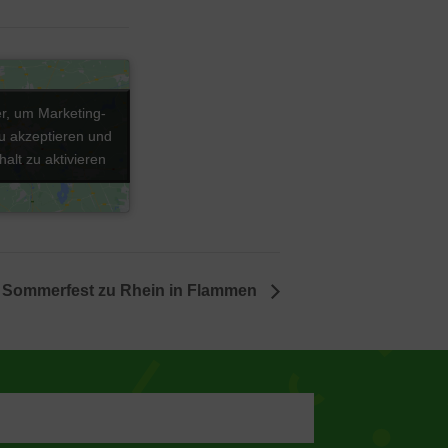
er, um Marketing-
er, um Marketing-
u akzeptieren und
u akzeptieren und
halt zu aktivieren
halt zu aktivieren
 Sommerfest zu Rhein in Flammen