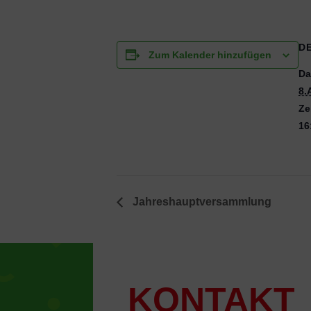
D
Zum Kalender hinzufügen
Da
8.
Ze
16
Jahreshauptversammlung
KONTAKT