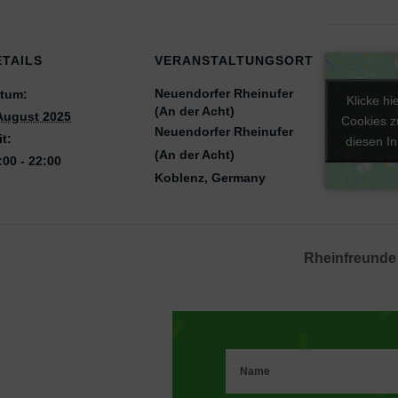
ETAILS
VERANSTALTUNGSORT
Neuendorfer Rheinufer
tum:
Klicke hi
Klicke hi
(An der Acht)
August 2025
Cookies z
Cookies z
Neuendorfer Rheinufer
it:
diesen In
diesen In
(An der Acht)
:00 - 22:00
Koblenz
,
Germany
Rheinfreunde