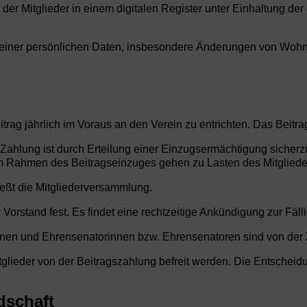
 der Mitglieder in einem digitalen Register unter Einhaltung de
n seiner persönlichen Daten, insbesondere Änderungen von Woh
eitrag jährlich im Voraus an den Verein zu entrichten. Das Beitr
e Zahlung ist durch Erteilung einer Einzugsermächtigung siche
 im Rahmen des Beitragseinzuges gehen zu Lasten des Mitgliede
eßt die Mitgliederversammlung.
orstand fest. Es findet eine rechtzeitige Ankündigung zur Fällig
onen und Ehrensenatorinnen bzw. Ehrensenatoren sind von der Z
lieder von der Beitragszahlung befreit werden. Die Entscheidung
dschaft