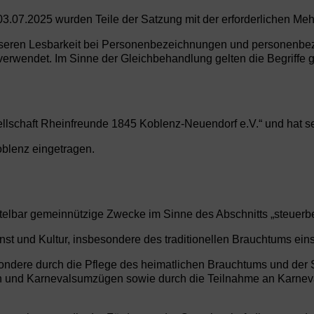
07.2025 wurden Teile der Satzung mit der erforderlichen Mehr
esseren Lesbarkeit bei Personenbezeichnungen und personenb
rwendet. Im Sinne der Gleichbehandlung gelten die Begriffe gru
llschaft Rheinfreunde 1845 Koblenz-Neuendorf e.V.“ und hat s
oblenz eingetragen.
ittelbar gemeinnützige Zwecke im Sinne des Abschnitts „steue
st und Kultur, insbesondere des traditionellen Brauchtums ein
ondere durch die Pflege des heimatlichen Brauchtums und der 
n und Karnevalsumzügen sowie durch die Teilnahme an Karnev