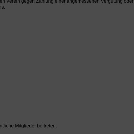
für den Verein gegen Zahlung einer angemessenen Vergütung od
ns.
liche Mitglieder beitreten.