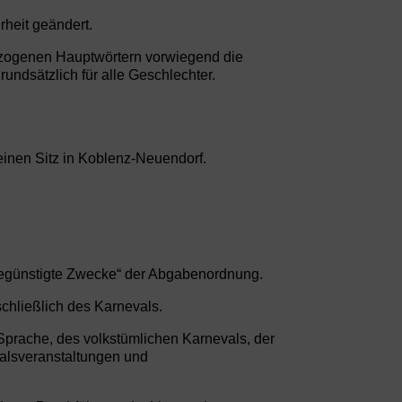
heit geändert.
ezogenen Hauptwörtern vorwiegend die
ndsätzlich für alle Geschlechter.
einen Sitz in Koblenz-Neuendorf.
rbegünstigte Zwecke“ der Abgabenordnung.
schließlich des Karnevals.
Sprache, des volkstümlichen Karnevals, der
alsveranstaltungen und