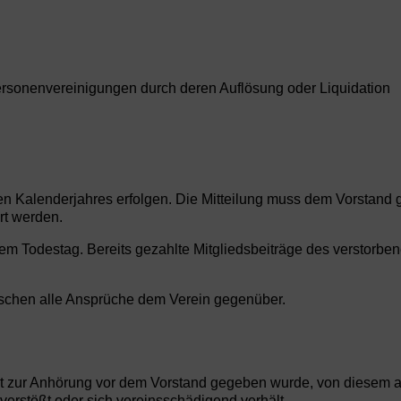
ersonenvereinigungen durch deren Auflösung oder Liquidation
en Kalenderjahres erfolgen. Die Mitteilung muss dem Vorstand 
rt werden.
dem Todestag. Bereits gezahlte Mitgliedsbeiträge des verstorben
schen alle Ansprüche dem Verein gegenüber.
it zur Anhörung vor dem Vorstand gegeben wurde, von diesem 
rstößt oder sich vereinsschädigend verhält.