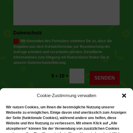
Datenschutz
Mit Absenden des Formulars stimmen Sie zu, dass die
Angaben aus dem Kontaktformular zur Beantwortung der
Anfrage erhoben und verarbeitet werden. Detaillierte
Informationen zum Umgang mit Nutzerdaten finden Sie in
unserer Datenschutzerklärung.
Alternative:
=
8 + 10
SENDEN
Cookie-Zustimmung verwalten
Wir nutzen Cookies, um Ihnen die bestmögliche Nutzung unserer
Webseite zu ermöglichen. Einige davon sind unerlässlich zum Anzeigen
der Seite (funktionale Cookies), während andere uns helfen, diese
Dank der Förderung durch Aktion Mensch ist diese
Website und ihre Nutzung zu verbessern. Mit einem Klick auf „Alle
akzeptieren“ können Sie der Verwendung von zusätzlichen Cookies
Webseite barrierefrei – für mehr Teilhabe, Inklusion