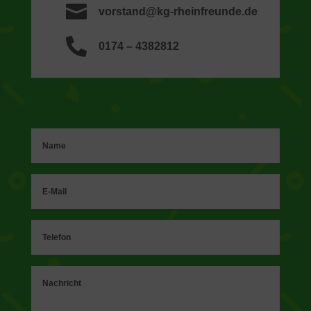

vorstand@kg-rheinfreunde.de

0174 – 4382812